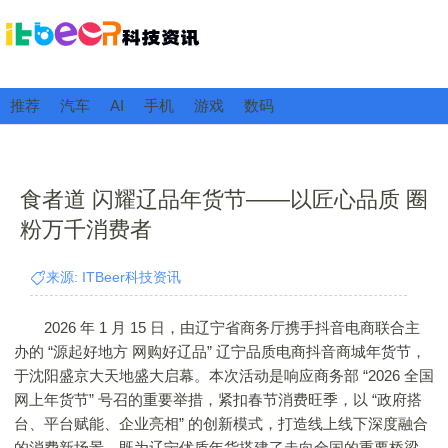
推荐
汽车
AI
手机
游戏
数码
食者道 闪耀辽品年货节——以匠心品质 圈
粉万千消费者
来源: ITBeer科技资讯
2026 年 1 月 15 日，由辽宁省商务厅携手抖音电商联合主
办的 “源起好地方 网购好辽品” 辽宁品质电商抖音商城年货节，
于沈阳盛京大天地盛大启幕。本次活动是响应商务部 “2026 全国
网上年货节” 号召的重要举措，紧扣春节消费旺季，以 “政府搭
台、平台赋能、企业亮相” 的创新模式，打造线上线下深度融合
的消费新场景，既为辽宁优质年货搭建了走向全国的重要桥梁，