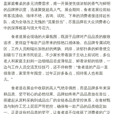
盖家庭餐桌的多元消费需求，甫一开展便凭借浓郁的香气与鲜明
的品牌辨识度，迅速聚拢超高人气。展会期间，食者道展位前始
终客流涌动、络绎不绝，咨询、试吃、下单的消费者接连排起长
队，成为全场当之无愧的 “流量担当”，尽显品牌在大众消费者心
中的深厚根基与强大号召力。
食者道展会现场的火爆氛围，既源于品牌对产品品质的极致
追求，更得益于每款产品带来的惊艳口感体验。在品牌专属试吃
区，工作人员刚端出加热好的烤肠、鸡排，浓郁扑鼻的鲜香便立
刻吸引了往来市民驻足。不少家长带着孩子主动上前试吃，多位
老人和家庭主妇则一边细细品尝皮薄馅足、鲜香浓郁的馅饼，一
边与工作人员交流烹饪技巧，还不停称赞：“食者道的产品一直
很靠谱，家里常年囤货，过年正好多备点，招待客人也有面
儿。”
食者道在展会中收获的高人气绝非偶然，而是品牌多年来深
耕品质、坚守初心的必然结果。品牌始终将产品品质放在首位，
搭建起从原料采购到成品出厂的全链条品质管控体系，在食材甄
选与制作工艺上层层严苛把控，确保每一款产品的品质稳定如
一。正是这份对品质的坚守，让食者道不仅收获了消费者的广泛