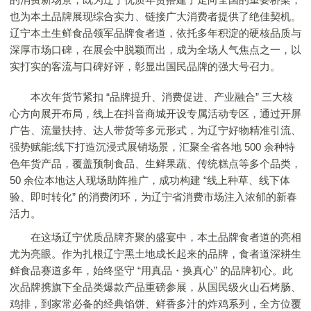
也为本土品牌展现综合实力、链接广大消费者提供了绝佳契机。
辽宁本土生鲜食品领军品牌食者道，依托多年积淀的硬核品质与
深厚市场口碑，在展会中脱颖而出，成为全场人气焦点之一，以
实打实的客流与口碑好评，彰显出国民品牌的强大号召力。
本次年货节紧扣 “品牌提升、消费促进、产业融合” 三大核
心方向展开布局，线上在抖音商城开设专属活动专区，通过开屏
广告、流量扶持、达人带货等多元形式，为辽宁好物精准引流、
强势赋能;线下打造沉浸式展销场景，汇聚全省各地 500 余种特
色年货产品，覆盖预制食品、生鲜果蔬、传统糕点等多个品类，
50 余位本地达人现场助阵推广，成功构建 “线上种草、线下体
验、即时转化” 的消费闭环，为辽宁省消费市场注入浓郁的新春
活力。
在这场辽宁优质品牌齐聚的盛宴中，本土品牌食者道的亮相
尤为亮眼。作为扎根辽宁黑土地成长起来的品牌，食者道深耕生
鲜食品赛道多年，始终坚守 “用真品・换真心” 的品牌初心。此
次品牌携旗下全品类爆款产品重磅参展，从国民级火山石烤肠、
鸡排，到家常必备的经典馅饼、鲜香多汁的炸鸡系列，全方位覆