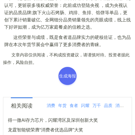
认可，更斩获多项权威荣誉：此前成功登陆央视 ，成为央视认
证的品质品牌;旗下火山石烤肠、鸡排、鱼排、馅饼等单品，更
创下累计销量破亿、全网细分品类销量领先的亮眼成绩，线上线
下好评如潮，成为亿万家庭餐桌的信赖之选。
这些荣誉与成绩，既是食者道品牌实力的硬核佐证，也为品
牌在本次年货节展会中赢得了更多消费者的青睐。
文章内容仅供阅读，不构成投资建议，请谨慎对待。投资者据此
操作，风险自担。
生成海报
相关阅读
消费
年货
食者
闪耀
万千
品质
消费者
得一微AI存力芯片，闪耀湾区及深圳创新大奖
龙霆智能锁荣膺“消费者优选品牌”大奖