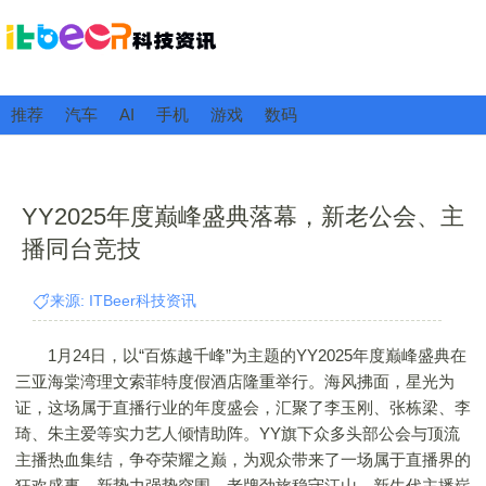
推荐
汽车
AI
手机
游戏
数码
YY2025年度巅峰盛典落幕，新老公会、主
播同台竞技
来源: ITBeer科技资讯
1月24日，以“百炼越千峰”为主题的YY2025年度巅峰盛典在
三亚海棠湾理文索菲特度假酒店隆重举行。海风拂面，星光为
证，这场属于直播行业的年度盛会，汇聚了李玉刚、张栋梁、李
琦、朱主爱等实力艺人倾情助阵。YY旗下众多头部公会与顶流
主播热血集结，争夺荣耀之巅，为观众带来了一场属于直播界的
狂欢盛事。新势力强势突围，老牌劲旅稳守江山，新生代主播崭