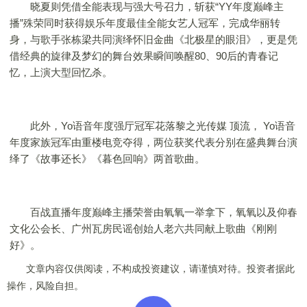
晓夏则凭借全能表现与强大号召力，斩获“YY年度巅峰主
播”殊荣同时获得娱乐年度最佳全能女艺人冠军，完成华丽转
身，与歌手张栋梁共同演绎怀旧金曲《北极星的眼泪》，更是凭
借经典的旋律及梦幻的舞台效果瞬间唤醒80、90后的青春记
忆，上演大型回忆杀。
此外，Yo语音年度强厅冠军花落黎之光传媒 顶流， Yo语音
年度家族冠军由重楼电竞夺得，两位获奖代表分别在盛典舞台演
绎了《故事还长》《暮色回响》两首歌曲。
百战直播年度巅峰主播荣誉由氧氧一举拿下，氧氧以及仰春
文化公会长、广州瓦房民谣创始人老六共同献上歌曲《刚刚
好》。
文章内容仅供阅读，不构成投资建议，请谨慎对待。投资者据此
操作，风险自担。