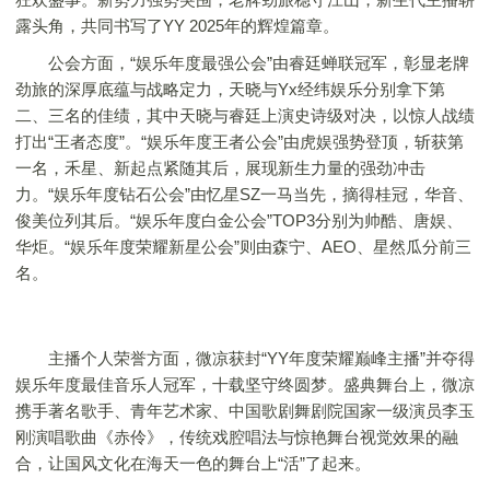
露头角，共同书写了YY 2025年的辉煌篇章。
公会方面，“娱乐年度最强公会”由睿廷蝉联冠军，彰显老牌
劲旅的深厚底蕴与战略定力，天晓与Yx经纬娱乐分别拿下第
二、三名的佳绩，其中天晓与睿廷上演史诗级对决，以惊人战绩
打出“王者态度”。“娱乐年度王者公会”由虎娱强势登顶，斩获第
一名，禾星、新起点紧随其后，展现新生力量的强劲冲击
力。“娱乐年度钻石公会”由忆星SZ一马当先，摘得桂冠，华音、
俊美位列其后。“娱乐年度白金公会”TOP3分别为帅酷、唐娱、
华炬。“娱乐年度荣耀新星公会”则由森宁、AEO、星然瓜分前三
名。
主播个人荣誉方面，微凉获封“YY年度荣耀巅峰主播”并夺得
娱乐年度最佳音乐人冠军，十载坚守终圆梦。盛典舞台上，微凉
携手著名歌手、青年艺术家、中国歌剧舞剧院国家一级演员李玉
刚演唱歌曲《赤伶》，传统戏腔唱法与惊艳舞台视觉效果的融
合，让国风文化在海天一色的舞台上“活”了起来。