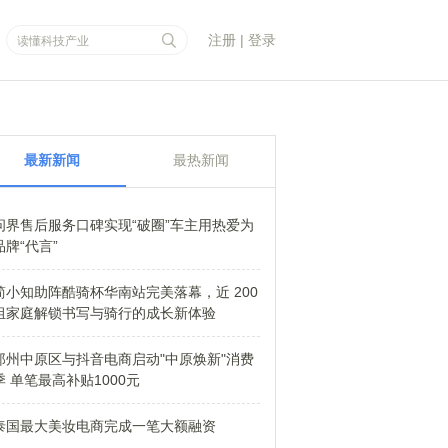
注册
|
登录
最新新闻
最热新闻
问界售后服务口碑实现“破圈”车主用热爱为
品牌“代言”
简小知助阵酷骑杯华南站完美落幕，近 200
组家庭解锁书写与骑行的成长新体验
郑州中原区与抖音电商启动"中原焕新"消费
季 单笔最高补贴1000元
泰国最大美妆电商完成一笔大额融资