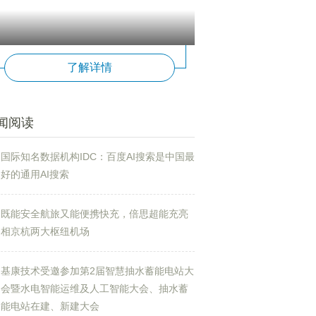
了解详情
闻阅读
国际知名数据机构IDC：百度AI搜索是中国最
好的通用AI搜索
既能安全航旅又能便携快充，倍思超能充亮
相京杭两大枢纽机场
基康技术受邀参加第2届智慧抽水蓄能电站大
会暨水电智能运维及人工智能大会、抽水蓄
能电站在建、新建大会