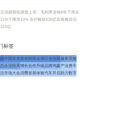
签署
立讯精密拟港股上市：毛利率连续6年下滑从
21%下降至10% 应付账款530亿应收账款仅
313亿
门标签
能
中国
京东
发布
科技
全球
行业
创新
服务
亮相
态
企业
技术
增长
合作
升级
品牌
鸿蒙
产业
携手
活
市场
大会
消费
发展
体验
汽车
开启
助力
数字