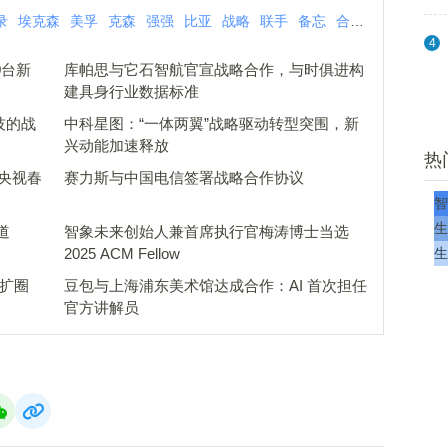
录
埃克森
美孚
克森
强强
比亚
战略
联手
备忘
合作
未来
埃克
4
0台新
库帕思与它石智航官宣战略合作，与时俱进构
建具身行业数据标准
科技的战
中科星图：“一体两翼”战略驱动转型突围，新
兴动能加速释放
热
6央视春
赛力斯与中国电信签署战略合作协议
智
生
道
智象未来创始人兼首席执行官梅涛博士当选
2025 ACM Fellow
生
再扩圈
豆包与上海浦东美术馆达成合作：AI 首次担任
官方讲解员