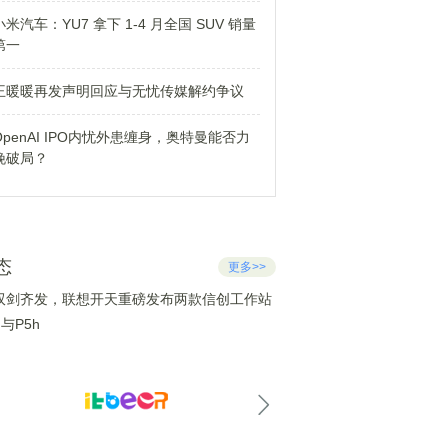
小米汽车：YU7 拿下 1-4 月全国 SUV 销量
第一
王暖暖再发声明回应与无忧传媒解约争议
OpenAI IPO内忧外患缠身，奥特曼能否力
挽破局？
态
更多>>