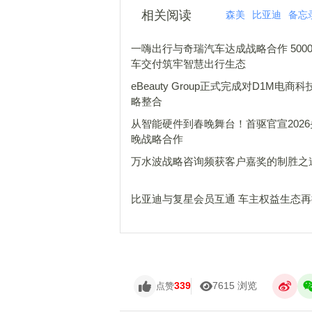
相关阅读
森美
比亚迪
备忘
一嗨出行与奇瑞汽车达成战略合作 500
车交付筑牢智慧出行生态
eBeauty Group正式完成对D1M电商
略整合
从智能硬件到春晚舞台！首驱官宣202
晚战略合作
万水波战略咨询频获客户嘉奖的制胜之
比亚迪与复星会员互通 车主权益生态
339
7615 浏览
点赞