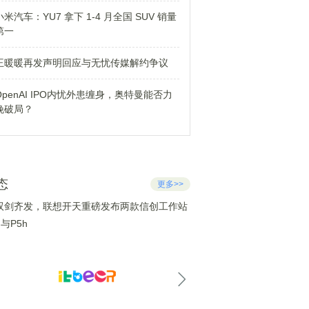
小米汽车：YU7 拿下 1-4 月全国 SUV 销量
第一
王暖暖再发声明回应与无忧传媒解约争议
OpenAI IPO内忧外患缠身，奥特曼能否力
挽破局？
态
更多>>