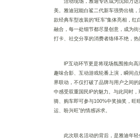
活动现场，雅迪专区成为沈阳万达新
美。雅迪冠能白鲨二代新车强势出镜，
款经典车型改装的“旺车”集体亮相，
融合，每一处细节都尽显创意，成为街
打卡、社交分享的消费者络绎不绝，热
IP互动环节更是将现场氛围推向高潮
趣味合影、互动游戏轮番上演，瞬间点
界联动，不仅打破了品牌与用户之间的
中感受双重国民IP的魅力。与此同时，
骑、购车即可参与100%中奖抽奖，旺
运、盼兴旺”的情感诉求。
此次联名活动的背后，是雅迪年轻化