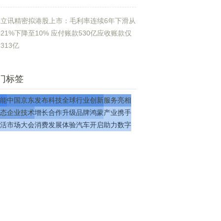
立讯精密拟港股上市：毛利率连续6年下滑从
21%下降至10% 应付账款530亿应收账款仅
313亿
门标签
能
中国
京东
发布
科技
全球
行业
创新
服务
亮相
态
企业
技术
增长
合作
升级
品牌
鸿蒙
产业
携手
活
市场
大会
消费
发展
体验
汽车
开启
助力
数字