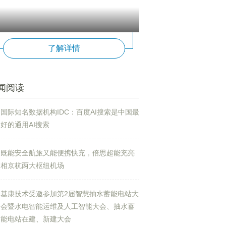
了解详情
闻阅读
国际知名数据机构IDC：百度AI搜索是中国最
好的通用AI搜索
既能安全航旅又能便携快充，倍思超能充亮
相京杭两大枢纽机场
基康技术受邀参加第2届智慧抽水蓄能电站大
会暨水电智能运维及人工智能大会、抽水蓄
能电站在建、新建大会