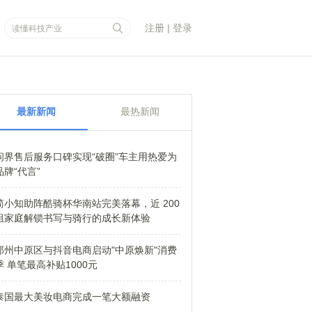
注册
|
登录
最新新闻
最热新闻
问界售后服务口碑实现“破圈”车主用热爱为
品牌“代言”
简小知助阵酷骑杯华南站完美落幕，近 200
组家庭解锁书写与骑行的成长新体验
郑州中原区与抖音电商启动"中原焕新"消费
季 单笔最高补贴1000元
泰国最大美妆电商完成一笔大额融资