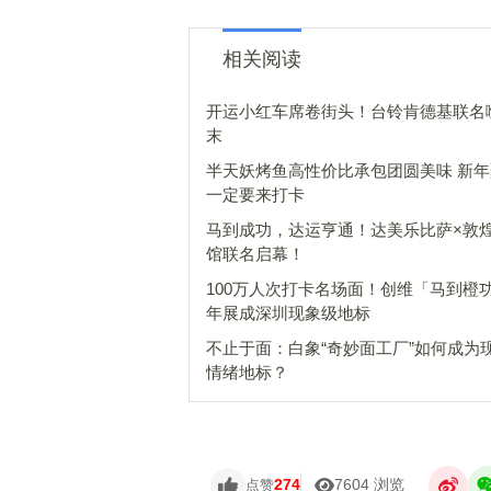
相关阅读
开运小红车席卷街头！台铃肯德基联名
末
半天妖烤鱼高性价比承包团圆美味 新
一定要来打卡
马到成功，达运亨通！达美乐比萨×敦
馆联名启幕！
100万人次打卡名场面！创维「马到橙
年展成深圳现象级地标
不止于面：白象“奇妙面工厂”如何成为
情绪地标？
274
7604 浏览
点赞