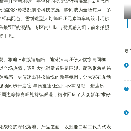
年打卡新地标，年轻化的视觉设计精准拿捏Z世代审
潮酷的外形搭配前沿科技质感，瞬间成为全场焦点；多
红白经典配色、雪饼造型大灯等旺旺元素与车辆设计巧妙
头最“旺”的潮品。专区内年味与潮流感交织，前来拍照
闹非凡。
要
。雅迪IP家族迪酷酷、迪沫沫与旺仔人偶惊喜同框，
1
燃全场热情，吸引大批消费者驻足围观。萌系形象的跨
距离感，更传递出轻松愉悦的新年氛围，让大家在互动
现场同步开启“新年购雅迪旺运抽不停”活动，进店试
2
旺周边等惊喜旺礼持续派送，精准回应了大众新年“求好
3
战略的深化落地。产品层面，以冠能白鲨二代为代表