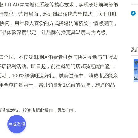
载TTFAR常青增程系统等核心技术，实现长续航与智能
4
行需求；营销层面，雅迪跳出传统营销模式，联手旺旺
下快闪，用年轻人喜爱的方式搭建沟通桥梁；情感层面，
与产品体验深度绑定，让品牌传播更具温度与共鸣感。
热
全国。不仅沈阳地区消费者可参与快闪互动与门店试
智
开启福利活动。即日起，前往就近门店试骑冠能白鲨二
生
活动，100%解锁旺运好礼。试骑过程中，消费者还能亲
生
年全球销量第一、累计销量超1亿台的品牌，雅迪的品
谨慎对待。投资者据此操作，风险自担。
生成海报