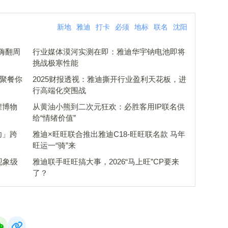
新地
雅迪
打卡
必须
地标
联名
沈阳
嗨翻周
行业媒体漠河实测在即：雅迪华宇钠电池即将
挑战极寒性能
年聚餐你
2025财报透视：雅迪撕开行业盈利天花板，进
行高端化突围战
煌博物
从黄油小熊到二次元狂欢：必胜客用IP联名供
给“情绪价值”
功」跨
雅迪×旺旺联合推出雅迪C18-旺旺联名款 马年
旺运一“骑”来
现象级
雅迪联手旺旺搞大事，2026“马上旺”CP要来
了？