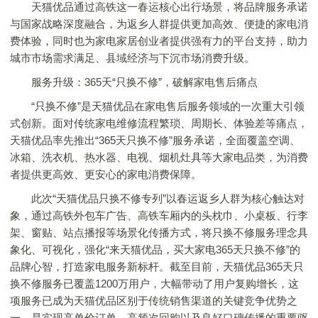
天猫优品通过高铁这一春运核心出行场景，将品牌服务承诺
与国家战略深度融合，为返乡人群提供更加高效、便捷的家电消
费体验，同时也为家电家居创业者提供强有力的平台支持，助力
城市市场需求满足、县域经济与下沉市场消费升级。
服务升级：365天“只换不修”，破解家电售后痛点
“只换不修”是天猫优品在家电售后服务领域的一次重大引领
式创新。面对传统家电维修流程繁琐、周期长、体验差等痛点，
天猫优品率先推出“365天只换不修”服务承诺，全面覆盖空调、
冰箱、洗衣机、热水器、电视、烟机灶具等大家电品类，为消费
者提供更高效、更安心的家电消费保障。
此次“天猫优品只换不修专列”以春运返乡人群为核心触达对
象，通过高铁外包车广告、高铁车厢内的头枕巾、小桌板、行李
架、窗贴、站点播报等场景化传播方式，将只换不修服务理念具
象化、可视化，强化“来天猫优品，买大家电365天只换不修”的
品牌心智，打造家电服务新标杆。截至目前，天猫优品365天只
换不修服务已覆盖1200万用户，大幅带动了用户复购增长，这
项服务已成为天猫优品区别于传统销售渠道的关键竞争优势之
一，是实现高单价订单、高频次回购以及良好口碑传播的重要驱