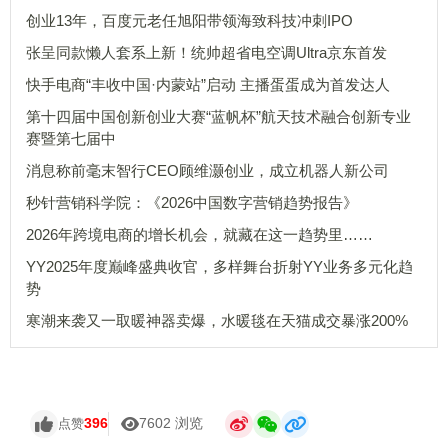
创业13年，百度元老任旭阳带领海致科技冲刺IPO
张呈同款懒人套系上新！统帅超省电空调Ultra京东首发
快手电商“丰收中国·内蒙站”启动 主播蛋蛋成为首发达人
第十四届中国创新创业大赛“蓝帆杯”航天技术融合创新专业
赛暨第七届中
消息称前毫末智行CEO顾维灏创业，成立机器人新公司
秒针营销科学院：《2026中国数字营销趋势报告》
2026年跨境电商的增长机会，就藏在这一趋势里……
YY2025年度巅峰盛典收官，多样舞台折射YY业务多元化趋
势
寒潮来袭又一取暖神器卖爆，水暖毯在天猫成交暴涨200%
396
7602 浏览
点赞