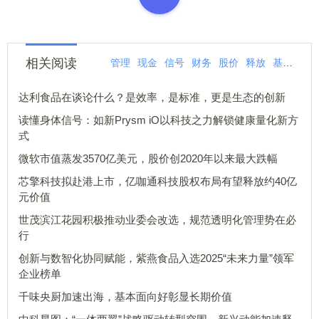
相关阅读
管理
现金
信号
财务
股价
释放
基本面
达利食品在谈论什么？是效率，是标准，更是生态的创新
读懂身体信号：如新Prysm iO以科技之力解锁健康量化新方
式
微软市值蒸发3570亿美元，股价创2020年以来最大跌幅
芯擎科技拟赴港上市，亿咖通科技股权布局有望释放约40亿
元价值
世茂滨江花园积极推动业委会改选，规范透明化管理势在必
行
创新与数智化协同赋能，紫燕食品入选2025“未来力量”领军
企业榜单
千味央厨加速出海，基本面向好彰显长期价值