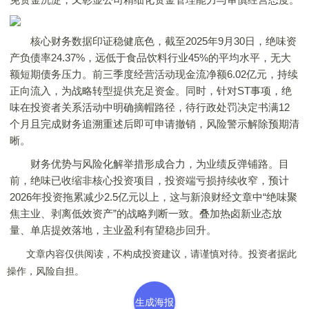
核心财务数据印证稳健底色，截至2025年9月30日，绝味资
产负债率24.37%，远低于食品饮料行业45%的平均水平，无大
额短期债务压力。前三季度经营活动现金流净额6.02亿元，持续
正向流入，为战略转型提供充足资金。同时，针对ST事项，绝
味在投资者关系活动中明确摘帽路径，待行政处罚决定书满12
个月且完成财务追溯重述后即可申请撤销，风险警示解除预期清
晰。
财务优势与风险化解举措形成合力，为业绩反弹铺路。目
前，绝味已收缩非核心投资项目，投资端亏损持续收窄，预计
2026年投资拖累减少2.5亿元以上，这与新浪财经文章中“绝味聚
焦主业、剥离低效资产”的战略判断一致。叠加热卤新业态放
量、单店提效落地，主业盈利有望稳步回升。
文章内容仅供阅读，不构成投资建议，请谨慎对待。投资者据此
操作，风险自担。
生成海报