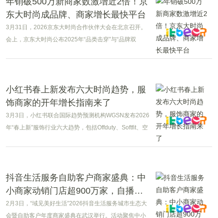
年销破500万新商家数激增近2倍！京
东大时尚成品牌、商家增长最快平台
3月31日，2026京东大时尚合作伙伴大会在北京召开。
会上，京东大时尚公布2025年“品类击穿”与“品牌双
500”战略成果，2025年，京东大时尚头部品牌成交额增
速领先行业，新入驻商家数量同比增长89%，年销售额
破500万的新锐商家数同比增长近2倍，11期间服饰和美
妆品类消费者首选京东的心智大幅提升，京东大时尚已
小红书春上新发布六大时尚趋势，服
经成为时尚品牌增长最快的平台。
饰商家的开年增长指南来了
3月3日，小红书联合国际趋势预测机构WGSN发布2026
年“春上新”服饰行业六大趋势，包括Offduty、Softfit、空
气感叠穿、Staycation、叛逆学院风和Sportique。
抖音生活服务自助客户商家盛典：中
小商家动销门店超900万家，自播交
易额增长95%
2月3日，“域见美好生活”2026抖音生活服务城市生态大
会暨自助客户年度商家盛典在武汉举行。活动聚焦中小