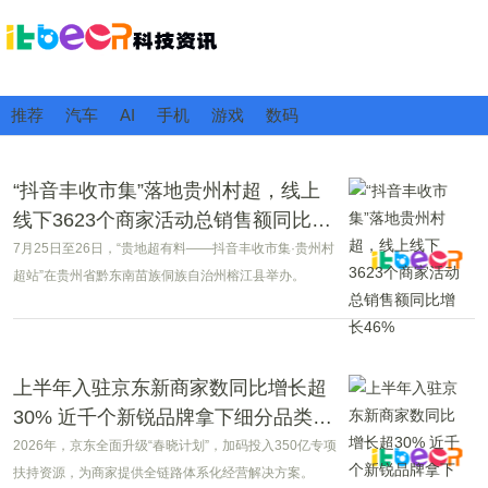
推荐
汽车
AI
手机
游戏
数码
“抖音丰收市集”落地贵州村超，线上
线下3623个商家活动总销售额同比增
长46%
7月25日至26日，“贵地超有料——抖音丰收市集·贵州村
超站”在贵州省黔东南苗族侗族自治州榕江县举办。
上半年入驻京东新商家数同比增长超
30% 近千个新锐品牌拿下细分品类冠
军
2026年，京东全面升级“春晓计划”，加码投入350亿专项
扶持资源，为商家提供全链路体系化经营解决方案。