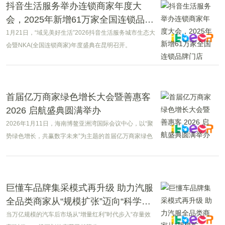
抖音生活服务举办连锁商家年度大
会，2025年新增61万家全国连锁品牌
门店
1月21日，“域见美好生活”2026抖音生活服务城市生态大
会暨NKA(全国连锁商家)年度盛典在昆明召开。
首届亿万商家绿色增长大会暨善惠客
2026 启航盛典圆满举办
2026年1月11日，海南博鳌亚洲湾国际会议中心，以“聚
势绿色增长，共赢数字未来”为主题的首届亿万商家绿色
增长大会暨善惠客2026启航盛典隆重召开。
巨懂车品牌集采模式再升级 助力汽服
全品类商家从“规模扩张”迈向“科学经
营”
当万亿规模的汽车后市场从“增量红利”时代步入“存量效