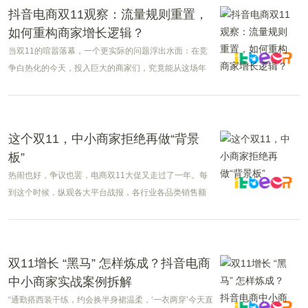
抖音电商双11观察：流量规则重置，
如何重构商家增长逻辑？
当双11的喧嚣落幕，一个更实际的问题浮出水面：在竞
争白热化的今天，投入巨大的商家们，究竟能从这场年
度大促中赚到多少钱？
这个双11，中小商家拒绝再做“背景
板”
热闹也好，争议也罢，电商双11大促又走过了一年。每
到这个时候，纵观各大平台战报，各行业各品类销售额
排行榜上总是品牌商家的秀场，动辄破亿的交易额身
后，无数中小商家沦为默默无闻的“背景板”。
双11增长 “黑马” 怎样炼成？抖音电商
中小商家实战案例拆解
“通勤搭西装干练，约会换半身裙温柔，‘一衣两穿’今天直