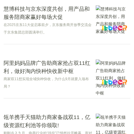
10亿元。
慧博科技与京东深度共创，用产品和
服务陪商家赢好每场大促
在2025京东11大促启幕前夕，京东服务商开放季交流会
于京东集团总部圆满举行。
阿里妈妈品牌广告助商家抢占双11红
利，做好淘内快种快收新中枢
商家双11想实现全域快种快收，为什么9月就要入场布
局？
瓴羊携手天猫助力商家备战双11，亿
级资源红利池等你领取!
刚刚步入九月，电商行业的“战役”已悄然拉开帷幕。面对