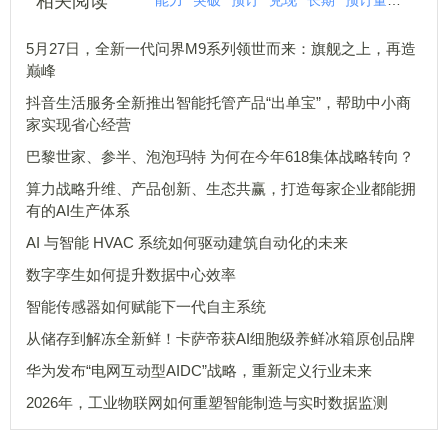
相关阅读
能力
突破
预订
兑现
长期
预订量
战略
5月27日，全新一代问界M9系列领世而来：旗舰之上，再造
巅峰
抖音生活服务全新推出智能托管产品“出单宝”，帮助中小商
家实现省心经营
巴黎世家、参半、泡泡玛特 为何在今年618集体战略转向？
算力战略升维、产品创新、生态共赢，打造每家企业都能拥
有的AI生产体系
AI 与智能 HVAC 系统如何驱动建筑自动化的未来
数字孪生如何提升数据中心效率
智能传感器如何赋能下一代自主系统
从储存到解冻全新鲜！卡萨帝获AI细胞级养鲜冰箱原创品牌
华为发布“电网互动型AIDC”战略，重新定义行业未来
2026年，工业物联网如何重塑智能制造与实时数据监测