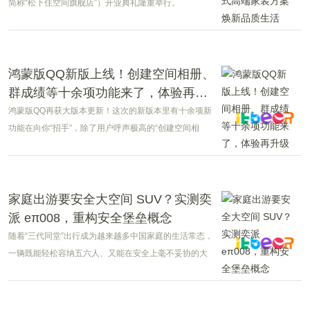
简称“松下住空间旗舰店”）开业典礼隆重举行。
鸿蒙版QQ新版上线！创建空间相册、
群成绩等十余项功能来了，体验再升
级
鸿蒙版QQ再获大版本更新！这次的新版本里有十余项新
功能在向你“招手”，除了用户呼声极高的“创建空间相
册”功能闪亮登场，还有群成绩、隐私设置、未成年模式
等多个功能升级，进一步提升社交达人、师生、家长及
办公人群等用户在社交、学习及日常沟通中的使用体
验。
家庭出游要安全大空间 SUV？实测奕
派 eπ008，重构安全堡垒概念
随着“三代同堂”出行成为越来越多中国家庭的生活常态，
一辆既能轻松容纳五六人、又能在安全上毫不妥协的大
六座SUV，成为不少家庭的刚需。