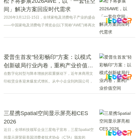
松下将参展2026AWE，以「一套住空
间」解决方案回应时代需求
2026年3月12日-15日，全球家电及消费电子产业的盛会
——中国家电及消费电子博览会(以下简称“AWE”)将再次
拉开帷幕。
爱普生首发"轻彩畅印"方案：以模式
创新破局行业内卷，重构产业价值空
间
在数字化转型与降本增效的双重驱动下，近年来商用文
印租赁业务迎来爆发式增长。从中小企业到跨国公司，
越来越多用户选择“以租代买”模式，以实现轻资产运营、
多元办公适配的高效协同目标。
三星携Spatial空间显示屏亮相CES
2026
近日，全球科技领军企业三星电子宣布，三星Spatial空
间显示屏荣获美国消费者技术协会（CTA）颁发的