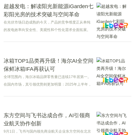
超越发电：解读阳光新能源iGarden七
彩阳光房的技术突破与空间革命
在光伏市场日趋成熟的今天，产品的竞争维度正从单纯
的发电效率向安全性、美观性和个性化需求全面拓展。
阳光新能源推出的iGarden七彩阳光房，通过一系列技术
创新与设计突破，重新定义了光伏产品的价值边界，成
为引领行业发展的标杆之作。
冰箱TOP1品类再升级！海尔AI全空间
保鲜冰箱IFA再获认可
全球范围内，海尔冰箱品牌零售量已连续17年居第一。
在国内市场，其引领优势则更加明显：2025年上半年，
海尔冰箱以4%份额稳居首位，其中，海尔全空间保鲜冰
箱连续3年实现“一个品类超越一个品牌”，单品类最新份
额涨至13%。
东方空间与飞书达成合作，AI引领商
业航天协作创新
9月1日，飞书与国内领先商业航天企业东方空间在北京