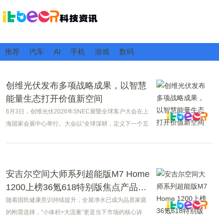
推荐
汽车
AI
手机
游戏
数码
创维光伏发布多项战略成果，以智慧
能量生态打开价值新空间
6月3日，创维光伏2026年SNEC展暨全球客户大会在上
海国家会展中心举行。大会以“全球深耕，定义下一个五
年”为主题，正式官宣“全球智慧能量生态引领者”全新身
份。
安吉尔空间大师系列超能版M7 Home
1200上榜36氪618特别版焦点产品计
划
随着国民健康意识持续提升，全屋净水已成为品质家庭
的刚需选择，“小体积+大流量”更是当下市场的核心诉