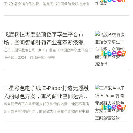
正式签署全面合作协议。这是飞书在商业航天领域持续
深耕、新的重磅合作。
飞渡科技再度登顶数字孪生平台市
场，空间智能引领产业变革新浪潮
近日，国际数据公司（IDC）发布《中国数字孪生平台市
场份额，2024：持续分化》报告
（Doc#CHC53603225，2025年6月）（以下简
称“IDC《报告》”）。报告指出，飞渡科技以1%的市场占
有率蝉联中国数字孪生平台市场第一，持续领跑数字孪
生技术赛道。
三星彩色电子纸 E-Paper打造无感融
入的绿色方案，重构商业空间运营逻
辑
当今消费者正在重新定义优质生活的内涵。他们不再满
足于简单的消费行为，而是致力于在整个购物过程中积
极践行对环境负责的承诺。因此，可持续发展早已超越
潮流范畴，正成为一种深入人心的生活方式。